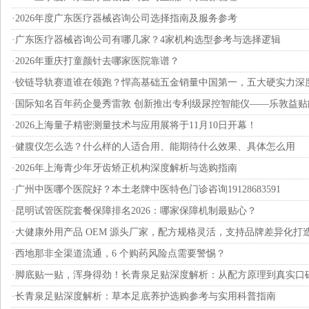
·
2026年度广东医疗器械咨询公司选择指南及服务参考
·
广东医疗器械咨询公司有哪几家？4家机构选型参考与选择逻辑
·
2026年重庆打童颜针去哪家医院靠谱？
·
铰链导轨赛道谁在领跑？悍高基础五金销量中国第一，五大硬实力深
·
国际知名百年药企曼秀雷敦 创新推出专利级尿控智能仪——乐敦益贴
·
2026上海量子精密测量技术与应用展将于11月10日开幕！
·
健腹仪怎么选？什么样的人适合用、能期待什么效果、具体怎么用
·
2026年上海青少年牙齿矫正机构深度解析与选购指南
·
广州中医哪个医院好？本土老牌中医特色门诊咨询19128683591
·
昆明试管医院套餐保障排名2026：哪家保障机制最贴心？
·
大健康外用产品 OEM 源头厂家，配方规格灵活，支持品牌差异化打
·
西地那非全渠道流通，6 个购药风险点需要警惕？
·
脚底贴一贴，浑身得劲！长青泉足贴深度解析：从配方原理到真实口
·
长青泉足贴深度解析：草本足底养护选购参考与实用科普指南