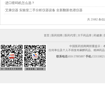
·
进口喷码机怎么选？
·
艾康仪器 实验室二手分析仪器设备 全新翻新色谱仪器
共 21682 条
首页
|
医药招商
|
医药代理
|
大千药品库
|
药健康
|
中国医药招商网郑重提示：
任何单位及个人不得发布麻醉药品、精神药品、
联系电话:
010-57895897
手机:
153110