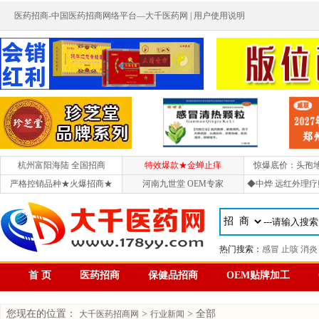
医药招商-中国医药招商网络平台—大千医药网 |
用户使用说明
杭州富阳海陆 全国招商
特效爆款★金蝉止痒
惊爆底价：头孢
严格控销品种★火爆招商★
河南九世堂 OEM专家
◆中烨 远红外理疗
首 页
医药招商
保健品招商
OEM贴牌加工
您现在的位置：
>
> 全部
大千医药招商网
行业新闻