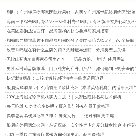
·
刚刚！广州银屑病哪家医院效果好一点啊？广州新世纪银屑病医院治
·
海南三甲综合医院骨科VS三级骨科专科医院：骨科就医差异化深度科
·
在美团选购达泊西汀：品牌选择的核心要点与实用指南
·
枸橼酸西地那非片不同品牌如何区分？美团买药选购要点与安全提醒
·
改善耳鸣现在有什么品牌的药？先辨证再选药，分清类型是关键
·
无比山药丸®由哪家公司生产？——药品身份、功能与使用需知
·
男性延时药品牌推荐：口服处方药和外用产品，如何选到正规安全的
·
快舒新®药品：口腔崩解片剂型特点与临床适用边界
·
银屑病鳞屑厚，什么药管用？欣比克®（本维莫德乳膏）的适用人群
·
2026上海屈光诊疗机构实力白皮书｜头部医院排名与技术解析
·
每天吃维 C 身体会变好吗？摄入量与补充剂量干货梳理
·
换季总容易伤风感冒？维 C 补充别盲目，选对剂量更关键
·
银屑病外用药怎么选？从适应症、安全性等多角度分析欣比克 本维莫
·
2026三季度广东医疗器械咨询公司主流厂商画像梳理