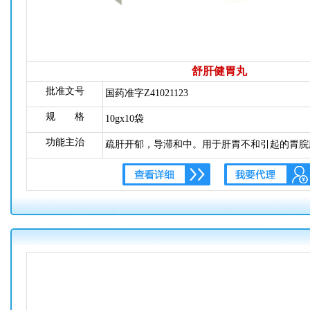
舒肝健胃丸
批准文号
国药准字Z41021123
规 格
10gx10袋
功能主治
疏肝开郁，导滞和中。用于肝胃不和引起的胃脘
吐吞酸，腹胀便秘。