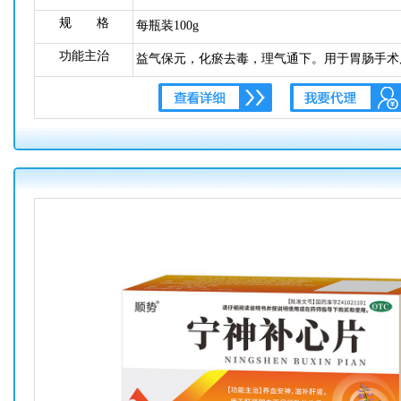
规 格
每瓶装100g
功能主治
益气保元，化瘀去毒，理气通下。用于胃肠手术
弱，老年性慢性便秘，气虚腹胀等症。