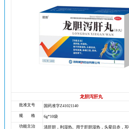
龙胆泻肝丸
批准文号
国药准字Z41021140
规 格
6g*10袋
功能主治
清肝胆，利湿热。用于肝胆湿热，头晕目赤，耳