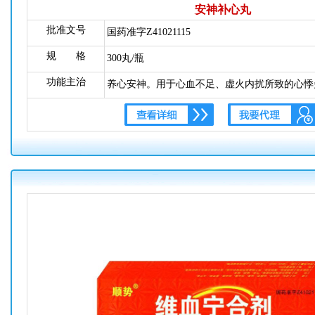
安神补心丸
批准文号
国药准字Z41021115
规 格
300丸/瓶
功能主治
养心安神。用于心血不足、虚火内扰所致的心悸