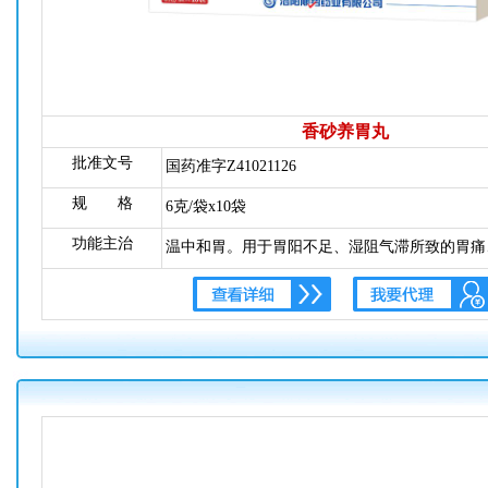
香砂养胃丸
批准文号
国药准字Z41021126
规 格
6克/袋x10袋
功能主治
温中和胃。用于胃阳不足、湿阻气滞所致的胃痛
隐、脘闷不舒、呕吐酸水、嘈杂不适、不思饮食