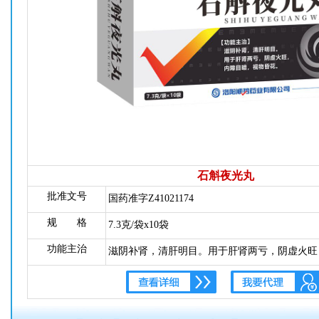
石斛夜光丸
批准文号
国药准字Z41021174
规 格
7.3克/袋x10袋
功能主治
滋阴补肾，清肝明目。用于肝肾两亏，阴虚火旺
花。