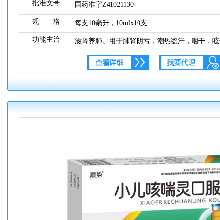
批准文号
国药准字Z41021130
规 格
每支10毫升，10mlx10支
功能主治
滋肾养肺。用于肺肾阴亏，潮热盗汗，咽干，眩