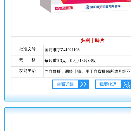
妇科十味片
批准文号
国药准字Z41021108
规 格
每片重0.3克，0.3gx18片x3板
功能主治
养血舒肝，调经止痛。用于血虚肝郁所致月经不
诸证，症见行经后错，经水量少、有血块，行经
痛减，经前双乳胀痛、烦躁，食欲不振【性状】
经。用于肝郁血虚，月经不调，行经腹痛。