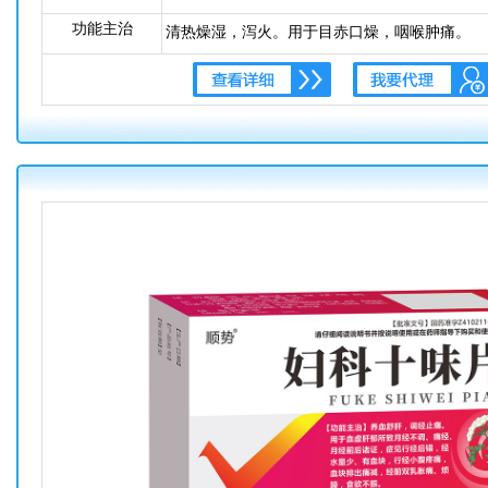
功能主治
清热燥湿，泻火。用于目赤口燥，咽喉肿痛。