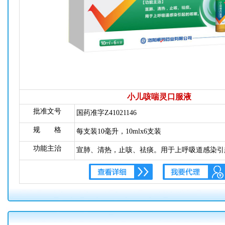
小儿咳喘灵口服液
批准文号
国药准字Z41021146
规 格
每支装10毫升，10mlx6支装
功能主治
宣肺、清热，止咳、祛痰。用于上呼吸道感染引