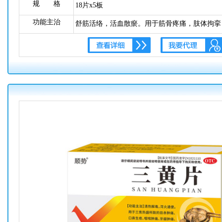
规 格
18片x5板
功能主治
舒筋活络，活血散瘀。用于筋骨疼痛，肢体拘挛
伤。