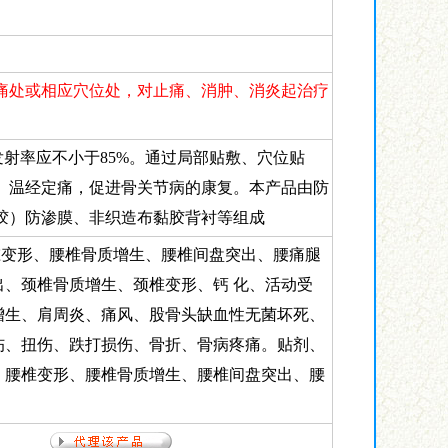
痛处或相应穴位处，对止痛、消肿、消炎起治疗
向发射率应不小于85%。通过局部贴敷、穴位贴
、温经定痛，促进骨关节病的康复。本产品由防
胶）防渗膜、非织造布黏胶背衬等组成
椎变形、腰椎骨质增生、腰椎间盘突出、腰痛腿
出、颈椎骨质增生、颈椎变形、钙 化、活动受
增生、肩周炎、痛风、股骨头缺血性无菌坏死、
伤、扭伤、跌打损伤、骨折、骨病疼痛。贴剂、
、腰椎变形、腰椎骨质增生、腰椎间盘突出、腰