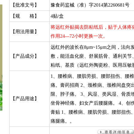
【批准文号】
豫食药监械（准）字2014第2260681号
【规 格】
4贴/盒
将远红外贴揭去防粘纸后，贴于人体疼
【用法用量】
作用24---72小时更换一次。
远红外的波长在8μm~15μm之间，法
【产品成分】
敷，能活血化瘀、舒展筋骨、通利关节
粘纸、基质（远红外陶瓷粉、医用压敏
1、腰椎病、腰肌劳损、腰部扭伤、腰
痛。膏药招商 2、颈椎病、颈椎间盘突
限、脖子痛。 3、风湿、类风湿、骨质
【产品用途】
坐骨神经痛、妇女产后腰腿痛。 4、创
膏贴 1、腰椎病、腰肌劳损、腰部扭伤
痛腿痛。。