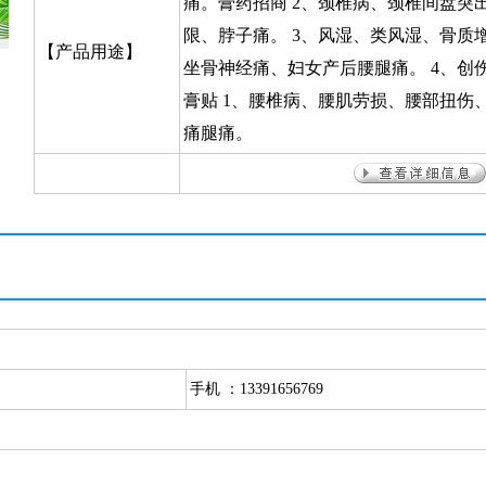
痛。膏药招商 2、颈椎病、颈椎间盘突
限、脖子痛。 3、风湿、类风湿、骨质
【产品用途】
坐骨神经痛、妇女产后腰腿痛。 4、创
膏贴 1、腰椎病、腰肌劳损、腰部扭伤
痛腿痛。
手机 ：13391656769