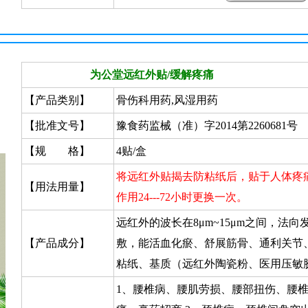
为公堂远红外贴/缓解疼痛
【产品类别】
骨伤科用药,风湿用药
【批准文号】
豫食药监械（准）字2014第2260681号
【规 格】
4贴/盒
将远红外贴揭去防粘纸后，贴于人体疼
【用法用量】
作用24---72小时更换一次。
远红外的波长在8μm~15μm之间，法
【产品成分】
敷，能活血化瘀、舒展筋骨、通利关节
粘纸、基质（远红外陶瓷粉、医用压敏
1、腰椎病、腰肌劳损、腰部扭伤、腰