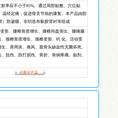
向发射率应不小于85%。通过局部贴敷、穴位贴
、温经定痛，促进骨关节病的康复。本产品由防
胶）防渗膜、非织造布黏胶背衬等组成
椎变形、腰椎骨质增生、腰椎间盘突出、腰痛腿
出、颈椎骨质增生、颈椎变形、钙 化、活动受
增生、肩周炎、痛风、股骨头缺血性无菌坏死、
伤、扭伤、跌打损伤、骨折、骨病疼痛。贴剂、