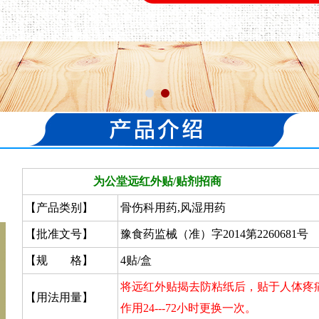
为公堂远红外贴/贴剂招商
【产品类别】
骨伤科用药,风湿用药
【批准文号】
豫食药监械（准）字2014第2260681号
【规 格】
4贴/盒
将远红外贴揭去防粘纸后，贴于人体疼
【用法用量】
作用24---72小时更换一次。