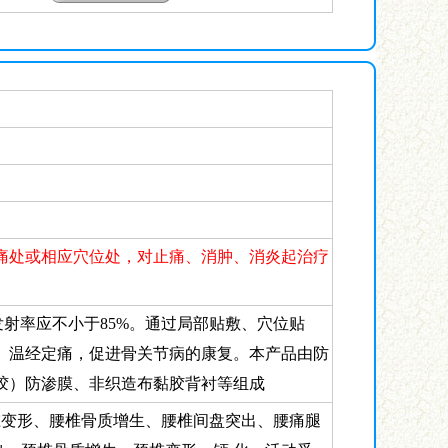
痛处或相应穴位处，对止痛、消肿、消炎起治疗
向发射率应不小于85%。通过局部贴敷、穴位贴
、温经定痛，促进骨关节病的康复。本产品由防
胶）防渗膜、非织造布黏胶背衬等组成
椎变形、腰椎骨质增生、腰椎间盘突出、腰痛腿