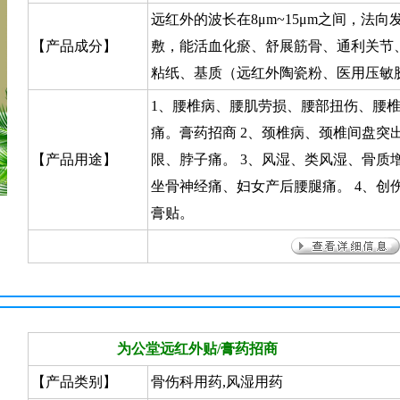
远红外的波长在8μm~15μm之间，法
【产品成分】
敷，能活血化瘀、舒展筋骨、通利关节
粘纸、基质（远红外陶瓷粉、医用压敏
1、腰椎病、腰肌劳损、腰部扭伤、腰
痛。膏药招商 2、颈椎病、颈椎间盘突
【产品用途】
限、脖子痛。 3、风湿、类风湿、骨质
坐骨神经痛、妇女产后腰腿痛。 4、创
膏贴。
为公堂远红外贴/膏药招商
【产品类别】
骨伤科用药,风湿用药