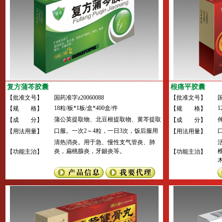
复方蒲芩胶囊
根痛平胶囊
【批准文号】
国药准字z20060088
【批准文号】
国
18粒/板*1板/盒*400盒/件
1
【规 格】
【规 格】
蒲公英提取物、北豆根提取物、黄芩提取
【成 分】
【成 分】
物、三颗针提取物。
口服。一次2～4粒，一日3次，饭后服用
【用法用量】
【用法用量】
或遵医嘱。
清热消炎。用于急、慢性支气管炎、肺
炎，扁桃腺炎，牙龈炎等。
【功能主治】
【功能主治】