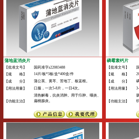
蒲地蓝消炎片
磷霉素钙片
【批准文号】
国药准字z22083488
【批准文号】
国
14片/板*3板/盒*400盒/件
2
【规 格】
【规 格】
蒲公英、黄芩、苦地丁、板蓝根。
【成 分】
【成 分】
口服，一次5-8片，一日4次。
3
【用法用量】
【用法用量】
清热解毒，抗炎消肿。用于疖肿、咽炎、
扁桃腺炎。
【功能主治】
【功能主治】