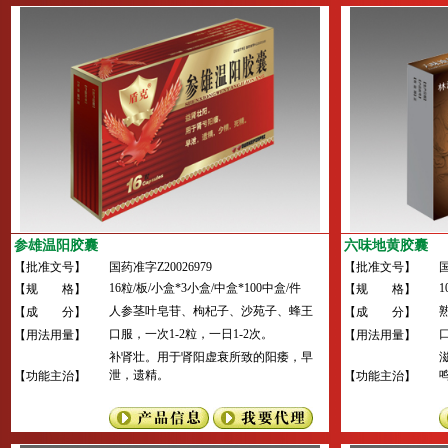
参雄温阳胶囊
六味地黄胶囊
【批准文号】
国药准字Z20026979
【批准文号】
国
16粒/板/小盒*3小盒/中盒*100中盒/件
1
【规 格】
【规 格】
人参茎叶皂苷、枸杞子、沙苑子、蜂王
【成 分】
【成 分】
浆、雄蜂蛹、兔睾丸。
口服，一次1-2粒，一日1-2次。
【用法用量】
【用法用量】
补肾壮。用于肾阳虚衰所致的阳痿，早
泄，遗精。
【功能主治】
【功能主治】