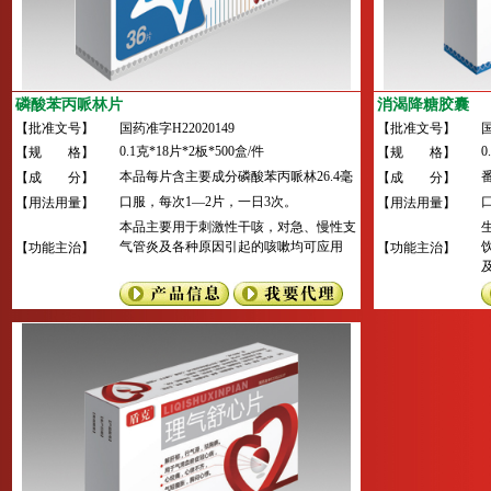
磷酸苯丙哌林片
消渴降糖胶囊
【批准文号】
国药准字H22020149
【批准文号】
国
0.1克*18片*2板*500盒/件
0
【规 格】
【规 格】
本品每片含主要成分磷酸苯丙哌林26.4毫
【成 分】
【成 分】
克(相当于20毫克苯丙哌林)。
口服，每次1—2片，一日3次。
【用法用量】
【用法用量】
本品主要用于刺激性干咳，对急、慢性支
气管炎及各种原因引起的咳嗽均可应用
【功能主治】
【功能主治】