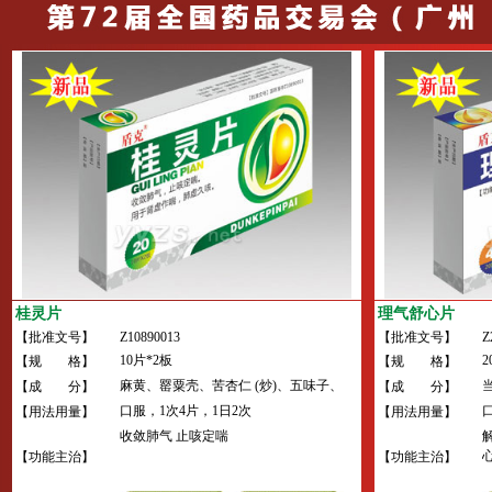
桂灵片
理气舒心片
【批准文号】
Z10890013
【批准文号】
Z
10片*2板
2
【规 格】
【规 格】
麻黄、罂粟壳、苦杏仁 (炒)、五味子、
【成 分】
【成 分】
核桃仁、豆蔻等。
口服，1次4片，1日2次
【用法用量】
【用法用量】
收敛肺气 止咳定喘
【功能主治】
【功能主治】