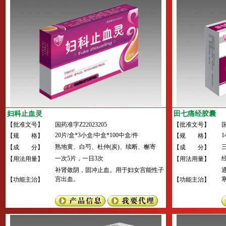
妇科止血灵
田七痛经胶囊
【批准文号】
国药准字Z22023205
【批准文号】
国
20片/盒*3小盒/中盒*100中盒/件
1
【规 格】
【规 格】
熟地黄、白芍、杜仲(炭)、续断、槲寄
【成 分】
【成 分】
生、山药、五味子、牡蛎（煅）、海螵
一次5片，一日3次
【用法用量】
【用法用量】
蛸、蒲黄(炭)、地榆（炒）。
补肾敛阴，固冲止血。用于妇女宫能性子
宫出血。
【功能主治】
【功能主治】