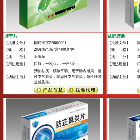
肺宁片
益肺胶囊
【批准文号】
国药准字Z20060001
【批准文号】
国
20片/板*1板/盒*400盒/件
1
【规 格】
【规 格】
返魂草
【成 分】
【成 分】
口服，一次4片，一日3次。
【用法用量】
【用法用量】
清热祛痰，镇咳平喘。用于肺内感染，慢
性支气管炎，喘息性支气管炎，急性呼吸
【功能主治】
【功能主治】
道感染等。