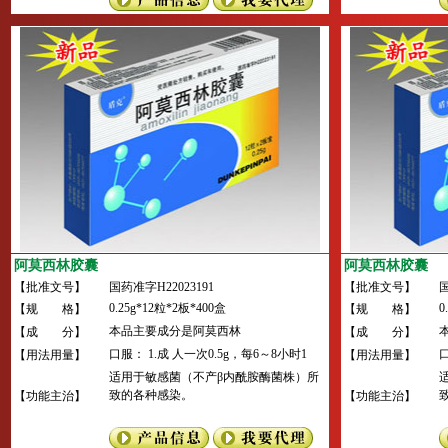
阿莫西林胶囊
阿莫西林胶囊
【批准文号】
国药准字H22023191
【批准文号】
国
0.25g*12粒*2板*400盒
0
【规 格】
【规 格】
本品主要成分是阿莫西林
【成 分】
【成 分】
口服： 1.成 人一次0.5g，每6～8小时1
口
【用法用量】
【用法用量】
次，一日剂量不超过4g。 2.小儿一日剂量
适用于敏感菌（不产β内酰胺酶菌株）所
按体重20～40mg/Kg，每8小时1次；3个
按
致的各种感染。
【功能主治】
【功能主治】
月以下婴儿一日剂量按体重30mg/Kg，每
12小时1次。 3.肾功能严重损害患者需调
整给药剂量，其中内生肌酐清除率为10～