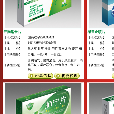
开胸消食片
感冒止咳片
【批准文号】
国药准字Z20093033
【批准文号】
国
14片*2板/盒*500盒/件
1
【规 格】
【规 格】
熟大黄 甘草 神曲 乌药 青皮 木香 麦芽 枳
【成 分】
【成 分】
实 厚朴 山楂 槟榔 莱菔子。
口服。一次4片，一日2次。
【用法用量】
【用法用量】
开胸顺气，健胃消食。用于胸腹胀满，消
化不良，呕吐恶心，停食蓄水，红白痢
【功能主治】
【功能主治】
疾。