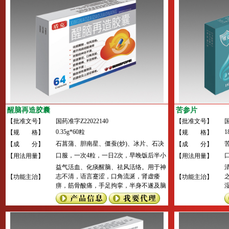
醒脑再造胶囊
苦参片
【批准文号】
国药准字Z22022140
【批准文号】
国
0.35g*60粒
1
【规 格】
【规 格】
石菖蒲、胆南星、僵蚕(炒)、冰片、石决
【成 分】
【成 分】
明、珍珠(豆腐制)、地龙、天麻、猪牙
口服，一次4粒，一日2次，早晚饭后半小
【用法用量】
【用法用量】
皂、细辛、红参、黄芪等36味。
时各服4粒或遵医嘱。
益气活血、化痰醒脑、祛风活络。用于神
志不清，语言蹇涩，口角流涎，肾虚痿
【功能主治】
【功能主治】
痹，筋骨酸痛，手足拘挛，半身不遂及脑
血栓形成的恢复期和后遗症。