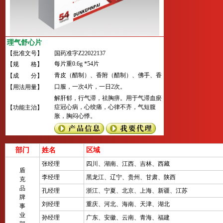
理气舒心片
【批准文号】
国药准字Z22022137
每片重0.6g *54片
【规 格】
青皮（醋制）、香附（醋制）、佛手、香
【成 分】
橼、枳壳（炒）、沉香、木香、莪术（醋
口服，一次4片，一日2次。
【用法用量】
制）、三棱（醋制）、丹参、当归、蒲黄
解肝郁，行气滞，祛胸痹。用于气滞血瘀
等18味。
症冠心病，心绞痛，心律不齐，气短腹
【功能主治】
胀，胸闷心悸。
部门
姓名
区域
张经理
四川、湖南、江西、吉林、西藏
盾
李经理
黑龙江、辽宁、贵州、甘肃、陕西
克
品
孔经理
浙江、宁夏、北京、上海、新疆、江苏
牌
刘经理
重庆、河北、海南、天津、湖北
事
业
孙经理
广东、安徽、云南、青海、福建