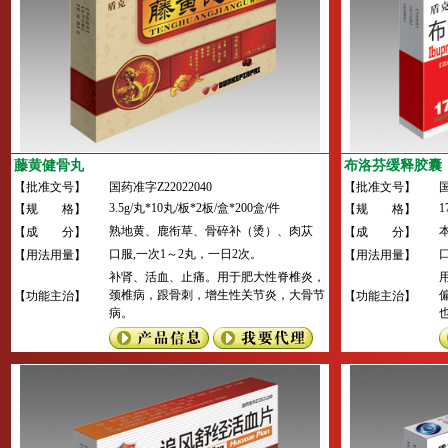
藤黄健骨丸
布洛芬缓释胶囊
【批准文号】
国药准字Z22022040
【批准文号】
国
3.5g/丸*10丸/板*2板/盒*200盒/件
1
【规 格】
【规 格】
熟地黄、鹿衔草、骨碎补（烫）、肉苁
【成 分】
【成 分】
蓉、淫羊藿、鸡血藤、莱菔子（炒）。辅
口服,一次1～2丸，一日2次。
【用法用量】
【用法用量】
料为：蜂蜜。
补肾、活血、止痛。用于肥大性脊椎炎，
颈椎病，跟骨刺，增生性关节炎，大骨节
【功能主治】
【功能主治】
病。