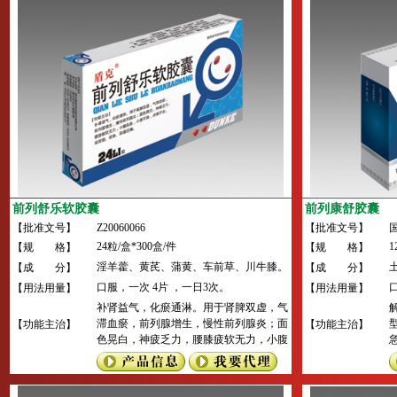
前列舒乐软胶囊
前列康舒胶囊
【批准文号】
Z20060066
【批准文号】
国
24粒/盒*300盒/件
1
【规 格】
【规 格】
淫羊藿、黄芪、蒲黄、车前草、川牛膝。
【成 分】
【成 分】
口服，一次 4片 ，一日3次。
【用法用量】
【用法用量】
补肾益气，化瘀通淋。用于肾脾双虚，气
滞血瘀，前列腺增生，慢性前列腺炎；面
【功能主治】
【功能主治】
色晃白，神疲乏力，腰膝疲软无力，小腹
坠胀，小便不爽，点滴不出，或尿频、尿
急、尿道涩痛。