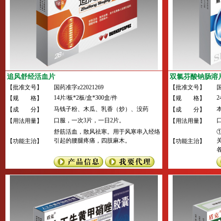
追风舒经活血片
双氯芬酸钠肠溶
【批准文号】
国药准字z22021269
【批准文号】
国
14片/板*2板/盒*300盒/件
2
【规 格】
【规 格】
马钱子粉、木瓜、乳香（炒）、没药
【成 分】
【成 分】
（炒）、川牛膝、自然铜（煅）羌活、独
口服，一次3片，一日2片。
【用法用量】
【用法用量】
活、防风、地枫皮、麻黄膏粉、杜仲
舒筋活血，散风祛寒。用于风寒串入经络
（炭）等15味。
引起的腰腿疼痛，四肢麻木。
【功能主治】
【功能主治】