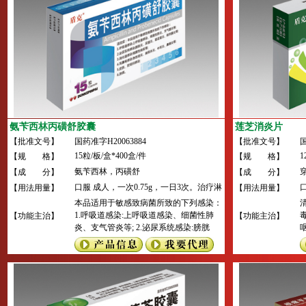
氨苄西林丙磺舒胶囊
莲芝消炎片
【批准文号】
国药准字H20063884
【批准文号】
国
15粒/板/盒*400盒/件
1
【规 格】
【规 格】
氨苄西林，丙磺舒
【成 分】
【成 分】
口服 成人，一次0.75g，一日3次。治疗淋
【用法用量】
【用法用量】
病：一次口服4.5g（3.5g氨苄西林、丙磺
本品适用于敏感致病菌所致的下列感染：
舒1g）。
1.呼吸道感染:上呼吸道感染、细菌性肺
【功能主治】
【功能主治】
炎、支气管炎等; 2.泌尿系统感染:膀胱
炎、尿道炎、肾孟肾炎、前列腺炎等; 3.
消化道感染:细菌性痢疾等; 4.耳鼻喉感染:
急性咽炎、扁桃体炎、中耳炎、鼻窦炎
等; 5.皮肤、软组织感染; 6.淋病