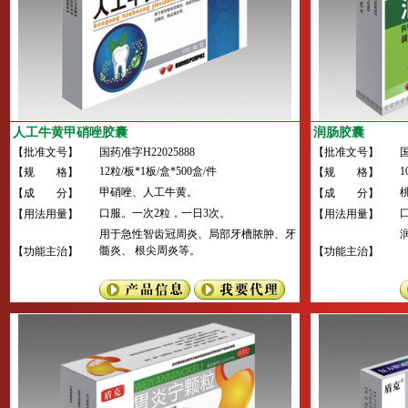
人工牛黄甲硝唑胶囊
润肠胶囊
【批准文号】
国药准字H22025888
【批准文号】
国
12粒/板*1板/盒*500盒/件
1
【规 格】
【规 格】
甲硝唑、人工牛黄。
【成 分】
【成 分】
口服。一次2粒，一日3次。
【用法用量】
【用法用量】
用于急性智齿冠周炎、局部牙槽脓肿、牙
髓炎、 根尖周炎等。
【功能主治】
【功能主治】