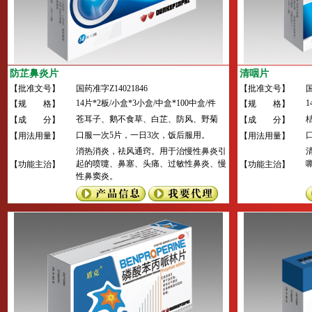
防芷鼻炎片
清咽片
【批准文号】
国药准字Z14021846
【批准文号】
国
14片*2板/小盒*3小盒/中盒*100中盒/件
1
【规 格】
【规 格】
苍耳子、鹅不食草、白芷、防风、野菊
【成 分】
【成 分】
花、墨旱莲、白芍、胆南星、蒺藜、甘草
口服一次5片，一日3次，饭后服用。
【用法用量】
【用法用量】
等。
消热消炎，祛风通窍。用于治慢性鼻炎引
起的喷嚏、鼻塞、头痛、过敏性鼻炎、慢
【功能主治】
【功能主治】
性鼻窦炎。