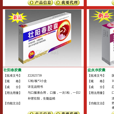
壮阳春胶囊
盆炎净胶囊
【批准文号】
Z22025739
【批准文号】
国
12粒/板*3小盒
1
【规 格】
【规 格】
详见说明书
【成 分】
【成 分】
与口服液合用， 口服，一次1粒，一日2
【用法用量】
【用法用量】
次
补肾壮阳，生髓益精
【功能主治】
【功能主治】