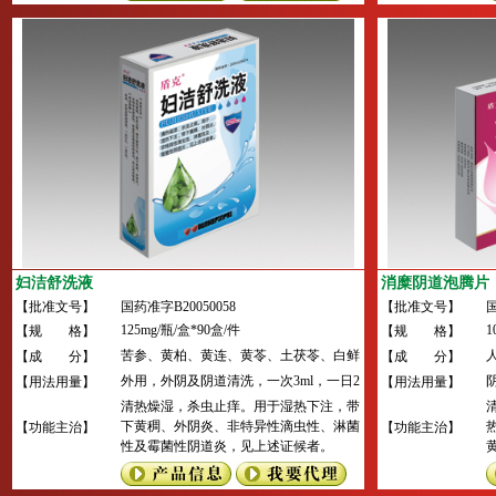
30ml/分钟的患者每12小时0.25～0.5g；内
3
生肌酐清除率小于10ml/分钟的患者每24
小时0.25～0.5g。
小
妇洁舒洗液
消糜阴道泡腾片
【批准文号】
国药准字B20050058
【批准文号】
国
125mg/瓶/盒*90盒/件
1
【规 格】
【规 格】
苦参、黄柏、黄连、黄苓、土茯苓、白鲜
【成 分】
【成 分】
皮、蛇床子、槟榔、苦楝皮、上荆皮、白
外用，外阴及阴道清洗，一次3ml，一日2
【用法用量】
【用法用量】
矾、紫草、细辛、水杨酸。
次
清热燥湿，杀虫止痒。用于湿热下注，带
下黄稠、外阴炎、非特异性滴虫性、淋菌
【功能主治】
【功能主治】
性及霉菌性阴道炎，见上述证候者。