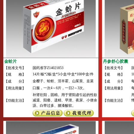
金蚧片
丹参舒心胶囊
【批准文号】
国药准字Z14021853
【批准文号】
国
14片/板*2板/盒*3小盒/中盒*100中盒/件
1
【规 格】
【规 格】
金樱子、蛤蚧、淫羊霍、山茱萸、韭菜
【成 分】
【成 分】
子。
1
口服，一次4～6片，一日2～3次。
【用法用量】
【用法用量】
补肾壮阳，固精。用于肾阳虚引起的性欲
减退、阳痿、遗精、早泄、夜尿、小便余
【功能主治】
【功能主治】
沥、白带过多、腰漆酸软。