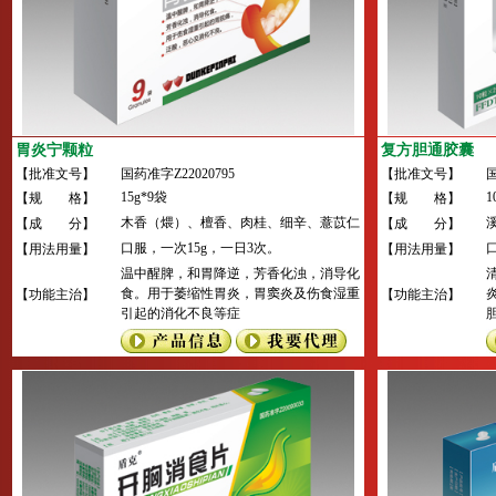
胃炎宁颗粒
复方胆通胶囊
【批准文号】
国药准字Z22020795
【批准文号】
国
15g*9袋
1
【规 格】
【规 格】
木香（煨）、檀香、肉桂、细辛、薏苡仁
【成 分】
【成 分】
（炒）、赤小豆、山楂、鸡内金、乌梅、
口服，一次15g，一日3次。
【用法用量】
【用法用量】
甘草(蜜炙)。
温中醒脾，和胃降逆，芳香化浊，消导化
食。用于萎缩性胃炎，胃窦炎及伤食湿重
【功能主治】
【功能主治】
引起的消化不良等症