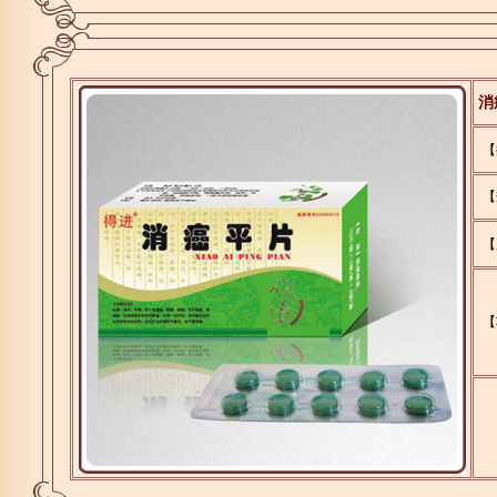
消
【
【