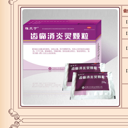
齿
【
【