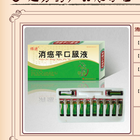
消
【
【