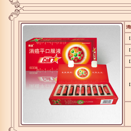
消
【
【