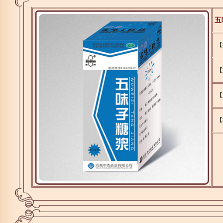
五
【
【