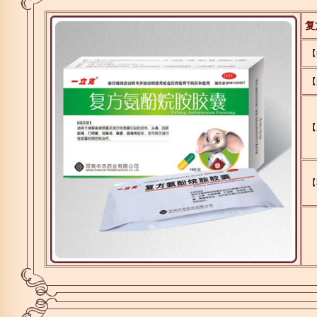
复
【
【