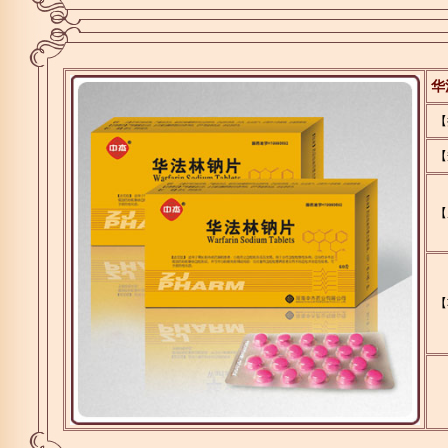
华
【
【