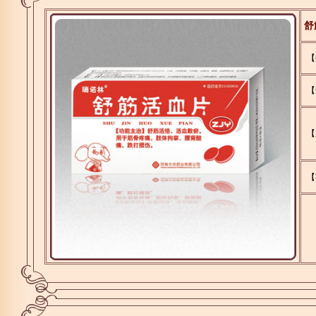
舒
【
【