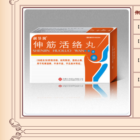
伸
【
【