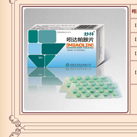
吲
【
【