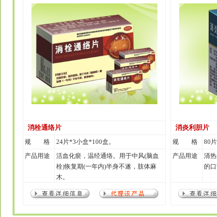
消栓通络片
消炎利胆片
规 格
24片*3小盒*100盒。
规 格
80片
产品用途
活血化瘀，温经通络。用于中风(脑血
产品用途
清热
栓)恢复期(一年内)半身不遂，肢体麻
的口
木。