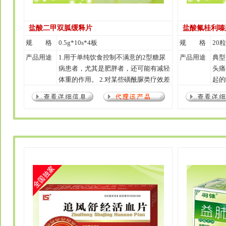
盐酸二甲双胍缓释片
盐酸氟桂利嗪
规 格
0.5g*10s*4板
规 格
20粒
产品用途
1.用于单纯饮食控制不满意的2型糖尿
产品用途
典型
病患者，尤其是肥胖者，还可能有减轻
头痛
体重的作用。 2.对某些磺酰脲类疗效差
起的
的患者可奏效。 3.可与磺酰脲类或胰岛
素合用以改善血糖控制。