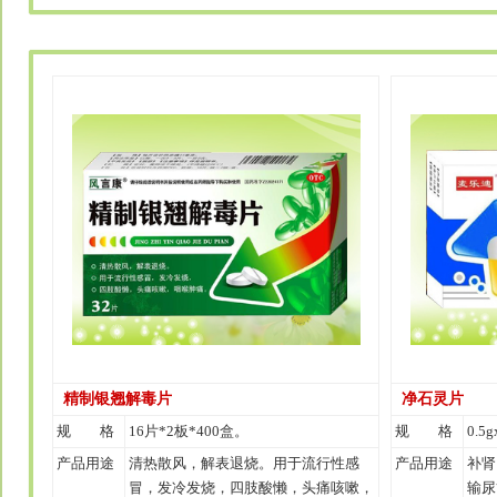
精制银翘解毒片
净石灵片
规 格
16片*2板*400盒。
规 格
0.5
产品用途
清热散风，解表退烧。用于流行性感
产品用途
补肾
冒，发冷发烧，四肢酸懒，头痛咳嗽，
输尿