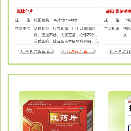
冠脉宁片
赫阳 骨刺消
规 格
铝塑包装，36片/盒*400盒
规 格
12粒
功能主治
活血化瘀，行气止痛。用于以胸部刺
产品用途
祛风
痛、固定不移、入夜更甚，心悸不宁，
炎，
舌质紫暗，脉沉弦为主症的冠心病，心
绞痛，冠状动脉供血不足。