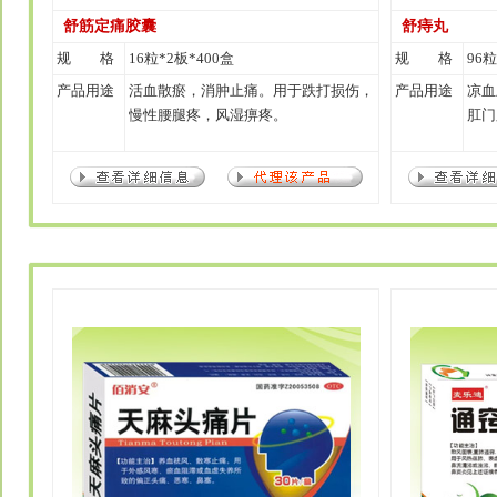
舒筋定痛胶囊
舒痔丸
规 格
16粒*2板*400盒
规 格
96粒
产品用途
活血散瘀，消肿止痛。用于跌打损伤，
产品用途
凉血
慢性腰腿疼，风湿痹疼。
肛门