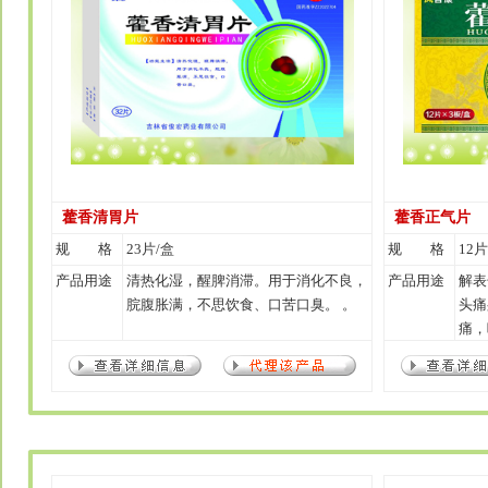
藿香清胃片
藿香正气片
规 格
23片/盒
规 格
12片
产品用途
清热化湿，醒脾消滞。用于消化不良，
产品用途
解表
脘腹胀满，不思饮食、口苦口臭。 。
头痛
痛，