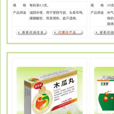
规 格
每粒装0.3克。
规 格
10克
产品用途
滋阴补肾。用于肾阴亏损、头晕耳鸣、
产品用途
补气
腰膝酸软、骨蒸潮热、盗汗遗精。
致的
腹痛