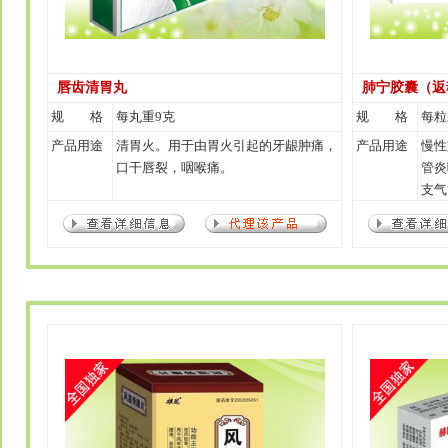
唇齿清胃丸
肺宁胶囊（返
规 格
每丸重9克
规 格
每粒装
产品用途
清胃火。用于由胃火引起的牙龈肿痛，
产品用途
慢性
口干唇裂，咽喉痛。
管炎
支气
道感