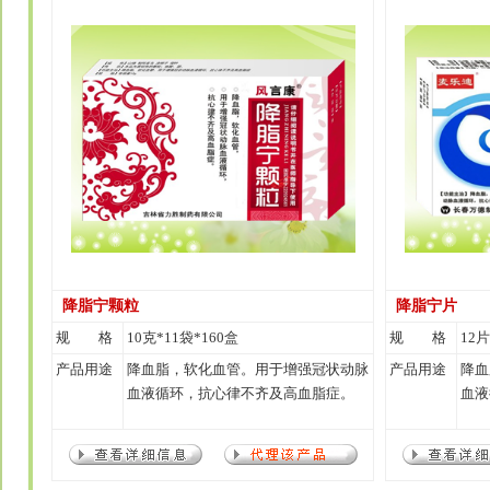
降脂宁颗粒
降脂宁片
规 格
10克*11袋*160盒
规 格
12
产品用途
降血脂，软化血管。用于增强冠状动脉
产品用途
降血
血液循环，抗心律不齐及高血脂症。
血液