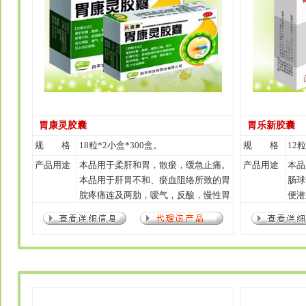
胃康灵胶囊
胃乐新胶囊
规 格
18粒*2小盒*300盒。
规 格
12粒
产品用途
本品用于柔肝和胃，散瘀，缓急止痛。
产品用途
本品
本品用于肝胃不和、瘀血阻络所致的胃
肠球
脘疼痛连及两肋，嗳气，反酸，慢性胃
便潜
炎见上述证候者。