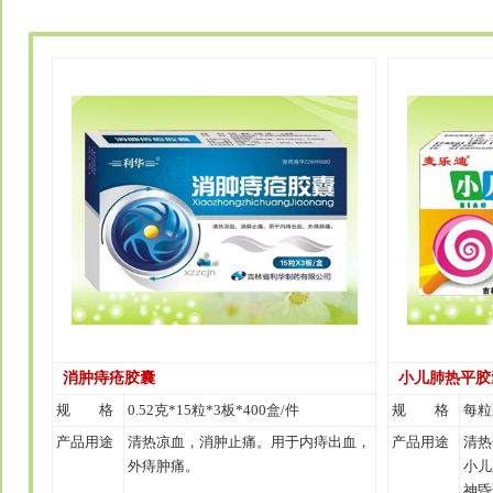
消肿痔疮胶囊
小儿肺热平胶
规 格
0.52克*15粒*3板*400盒/件
规 格
每粒装
产品用途
清热凉血，消肿止痛。用于内痔出血，
产品用途
清热
外痔肿痛。
小儿
神昏