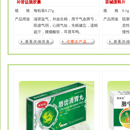
补肾益脑胶囊
茶碱缓释片
规 格
每粒装0.27g
规 格
0.1g
产品用途
滋肾益气，补血生精，用于气血两亏，
产品用途
阻塞
阳虚气弱，心跳气短，失眠健忘，遗精
息性
盗汗，腰腿酸软，耳聋耳鸣。
慢性