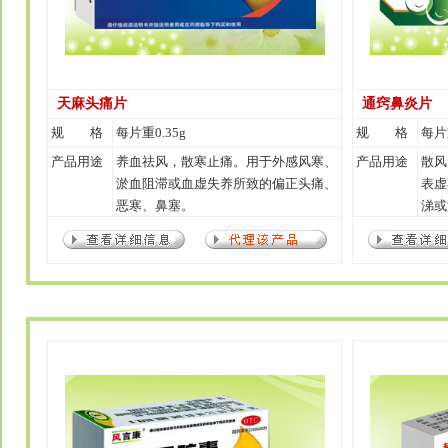
天麻头痛片
通窍鼻炎片
规 格
每片重0.35g
规 格
每片重
产品用途
养血祛风，散寒止痛。用于外感风寒、
产品用途
散风
淤血阻滞或血虚失养所致的偏正头痛、
表虚
恶寒、鼻塞。
涕或
性鼻