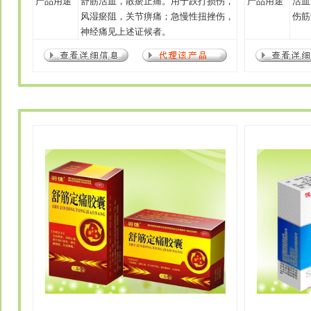
产品用途
舒筋活血，散瘀止痛。用于跌打损伤，
产品用途
活血
风湿瘀阻，关节痹痛；急慢性扭挫伤，
伤筋
神经痛见上述证候者。