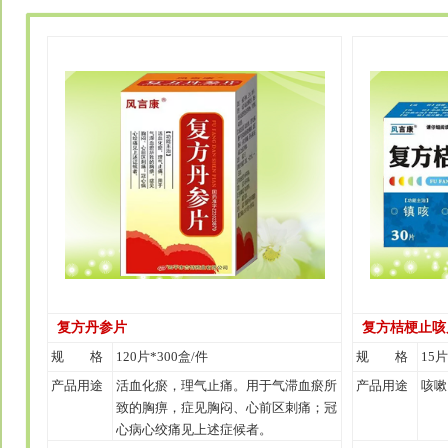
复方丹参片
复方桔梗止咳
规 格
120片*300盒/件
规 格
15片
产品用途
活血化瘀，理气止痛。用于气滞血瘀所
产品用途
咳嗽
致的胸痹，症见胸闷、心前区刺痛；冠
心病心绞痛见上述症候者。