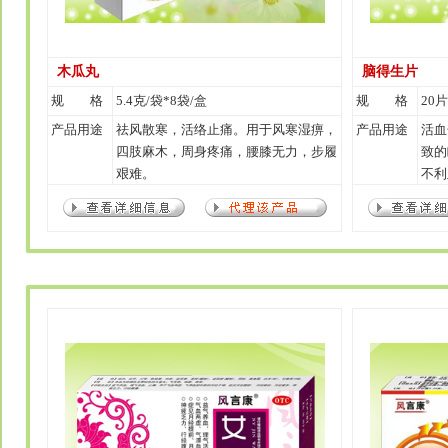
木瓜丸
脑得生片
规 格
5.4克/袋*8袋/盒
规 格
20片
产品用途
祛风散寒，活络止痛。用于风寒湿痹，
产品用途
活血
四肢麻木，周身疼痛，腰膝无力，步履
致的
艰难。
不利
中风