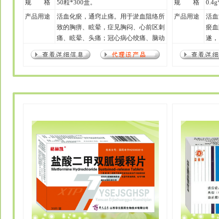
规 格
50粒*300盒。
规 格
0.4
产品用途
活血化瘀，通窍止痛。用于淤血阻络所
产品用途
活血
致的胸痹、眩晕，症见胸闷、心前区刺
瘀血
痛、眩晕、头痛；冠心病心绞痛、脑动
遂，
脉硬化见上述证候者。
心病
者。