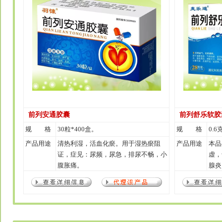
前列安通胶囊
前列舒乐软胶
规 格
30粒*400盒。
规 格
0.6
产品用途
清热利湿，活血化瘀。用于湿热瘀阻
产品用途
本品
证，症见：尿频，尿急，排尿不畅，小
虚，
腹胀痛。
腺炎
无力
出，