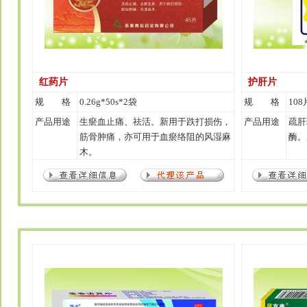
红药片
护肝片
规 格
0.26g*50s*2袋
规 格
108
产品用途
生瘀血止痛、祛活。新用于跌打损伤，
产品用途
疏肝
筋骨肿痛，亦可用于血瘀络阻的风湿麻
酶。
木。