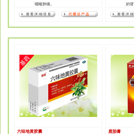
咽喉肿痛。
的肾
六味地黄胶囊
鹿胎膏