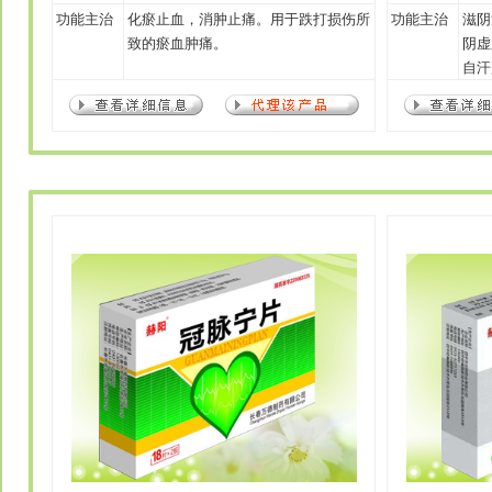
功能主治
化瘀止血，消肿止痛。用于跌打损伤所
功能主治
滋阴
致的瘀血肿痛。
阴虚
自汗