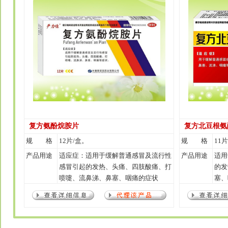
复方氨酚烷胺片
复方北豆根氨
规 格
12片/盒。
规 格
11片
产品用途
适应症：适用于缓解普通感冒及流行性
产品用途
适用
感冒引起的发热、头痛、四肢酸痛、打
的发
喷嚏、流鼻涕、鼻塞、咽痛的症状
塞、