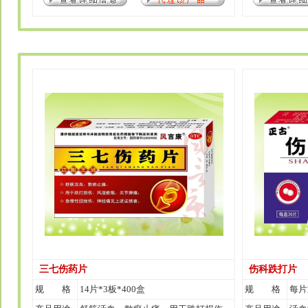
三七伤药片
伤科跌打片
规 格
14片*3板*400盒
规 格
每片重