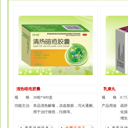
清热暗疮胶囊
乳康丸
规 格
30粒*400盒
规 格
0.7
功能主治
本品清热解毒，凉血散瘀，泻火通腑。
产品用途
疏肝
用于治疗痤疮，疖痈等。
化痰
增生