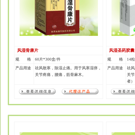
风湿骨康片
风湿圣药胶囊
规 格
60片*300盒/件
规 格
14粒
产品用途
祛风散寒，除湿止痛。用于风寒湿痹，
产品用途
祛风
关节疼痛，腰痛，筋骨麻木。
关节
者）