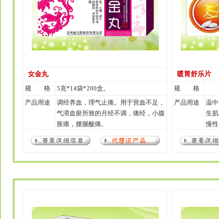
女金丸
暖胃舒乐片
规 格
5克*14袋*200盒。
规 格
产品用途
调经养血，理气止痛。用于营血不足，
产品用途
温中
气滞血瘀所致的月经不调，痛经，小腹
生肌
胀痛，腰腿酸痛。
慢性
酸嗳