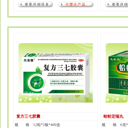
复方三七胶囊
蛤蚧定喘丸
规 格
12粒*2板*400盒
规 格
6克*