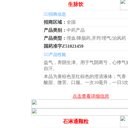
生脉饮
◆招商信息
招商区域：
全国
产品类别：
中药产品
产品类型：
理血/降脂药,开窍/理气/治风药
国药准字Z51021459
◆产品性能
益气，养阴生津。用于气阴两亏，心悸气
自汗。
本品为黄棕色至红棕色的澄清液体；气香
酸甜、微苦。口服。一次10毫升，一日3
点击查看详细信息
石淋通颗粒