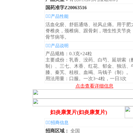
国药准字Z20063516
◆产品性能
活血化瘀、舒筋通络、祛风止痛。用于肥
脊椎炎，颈椎病、跟骨刺，增生性关节炎
骨节病等。
◆产品说明
产品规格：0.3克×24粒
主要成份：乳香、没药、白芍、延胡索（
制）、三七、木香、红花、郁金、独活、
膝、秦艽、桂枝、血竭、马钱子（制）。
用法用量：口服。一次3~4粒，一日3次
点击查看详细信息
妇炎康复片(妇炎康复片)
◆招商信息
招商区域：
全国