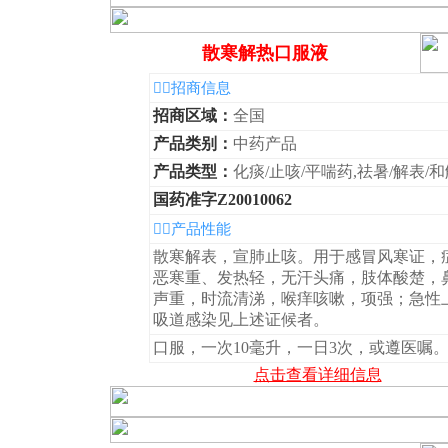
散寒解热口服液
◆招商信息
招商区域：
全国
产品类别：
中药产品
产品类型：
化痰/止咳/平喘药,祛暑/解表/
国药准字Z20010062
◆产品性能
散寒解表，宣肺止咳。用于感冒风寒证，
恶寒重、发热轻，无汗头痛，肢体酸楚，
声重，时流清涕，喉痒咳嗽，项强；急性
吸道感染见上述证候者。
口服，一次10毫升，一日3次，或遵医嘱
点击查看详细信息