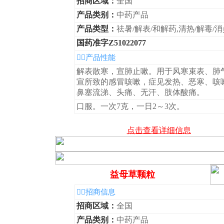
招商区域：
全国
产品类别：
中药产品
产品类型：
祛暑/解表/和解药,清热/解毒/
国药准字Z51022077
◆产品性能
解表散寒，宣肺止嗽。用于风寒束表、肺
宣所致的感冒咳嗽，症见发热、恶寒、咳
鼻塞流涕、头痛、无汗、肢体酸痛。
口服。一次7克，一日2～3次。
点击查看详细信息
益母草颗粒
◆招商信息
招商区域：
全国
产品类别：
中药产品