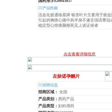
国药准字z20043857
◆产品性能
活血化瘀通络晨牌 银杏叶片主要用于瘀血
引起的胸痹心痛中风半身不遂舌强语謇冠
稳定型心绞痛脑梗死见上述证候者
点击查看详细信息
左炔诺孕酮片
◆招商信息
招商区域：
全国
产品类别：
西药产品
产品类型：
妇科用药