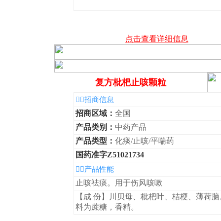
点击查看详细信息
复方枇杷止咳颗粒
◆招商信息
招商区域：
全国
产品类别：
中药产品
产品类型：
化痰/止咳/平喘药
国药准字Z51021734
◆产品性能
止咳祛痰。用于伤风咳嗽
【成 份】川贝母、枇杷叶、桔梗、薄荷脑
料为蔗糖，香精。