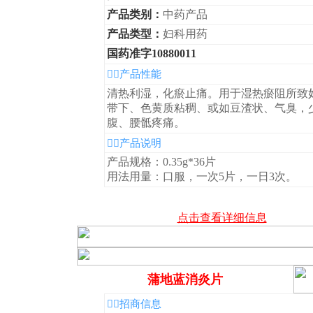
产品类别：
中药产品
产品类型：
妇科用药
国药准字10880011
◆产品性能
清热利湿，化瘀止痛。用于湿热瘀阻所致
带下、色黄质粘稠、或如豆渣状、气臭，
腹、腰骶疼痛。
◆产品说明
产品规格：0.35g*36片
用法用量：口服，一次5片，一日3次。
点击查看详细信息
蒲地蓝消炎片
◆招商信息