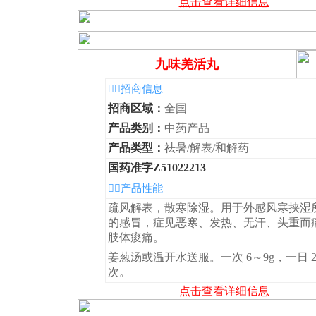
点击查看详细信息
九味羌活丸
◆招商信息
招商区域：
全国
产品类别：
中药产品
产品类型：
祛暑/解表/和解药
国药准字Z51022213
◆产品性能
疏风解表，散寒除湿。用于外感风寒挟湿
的感冒，症见恶寒、发热、无汗、头重而
肢体痠痛。
姜葱汤或温开水送服。一次 6～9g，一日 2
次。
点击查看详细信息