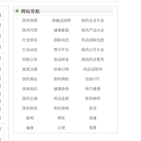
网站导航
情
医药招商
保健品招商
制药企业大全
]
医药代理
健康家园
医药产品大全
]
行业资讯
国际动态
药品招标信息
]
行业动态
警示平台
医药公司大全
]
药检公告
新品研发
医院药店黄页
]
政策法规
价格行情
药品说明书
]
医药展会
医药商机
百姓OTC
]
疾病知识
健康杂谈
医疗健康
]
医药文摘
药品监督
医药财经
]
医药科技
医药营销
笑话
]
]
新闻
两性
保健
健身
心理
母婴
]
]