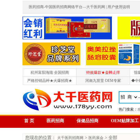
医药招商-中国医药招商网络平台—大千医药网 |
用户使用说明
杭州富阳海陆 全国招商
特效爆款★金蝉止痒
惊
严格控销品种★火爆招商★
河南九世堂 OEM专家
◆中
首 页
医药招商
保健品招商
OEM贴牌加工
您现在的位置：
>
> 全部
大千医药招商网
医药展会