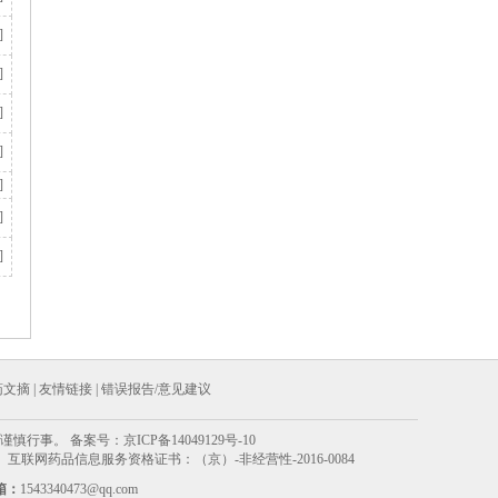
]
]
]
]
]
]
]
药文摘
|
友情链接
|
错误报告/意见建议
谨慎行事。 备案号：
京ICP备14049129号-10
药品信息服务资格证书：（京）-非经营性-2016-0084
箱：
1543340473@qq.com