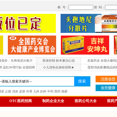
帐 号：
密 码：
爆底价：头孢地尼分散片
医保控销 标本兼治心冠
东嘉药业 全国火爆招
烨 远红外理疗贴 全国招商
小儿清热化痰栓招商★
莲胆消炎胶囊精品招
OTC医药招商
制药企业大全
医药公司大全
医药