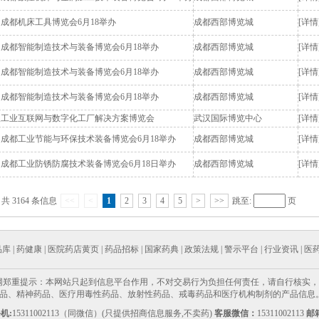
中国成都机床工具博览会6月18举办
成都西部博览城
[详情
中国成都智能制造技术与装备博览会6月18举办
成都西部博览城
[详情
中国成都智能制造技术与装备博览会6月18举办
成都西部博览城
[详情
中国成都智能制造技术与装备博览会6月18举办
成都西部博览城
[详情
武汉工业互联网与数字化工厂解决方案博览会
武汉国际博览中心
[详情
中国成都工业节能与环保技术装备博览会6月18举办
成都西部博览城
[详情
中国成都工业防锈防腐技术装备博览会6月18日举办
成都西部博览城
[详情
共 3164 条信息
<<
<
1
2
3
4
5
>
>>
跳至:
页
品库
|
药健康
|
医院药店黄页
|
药品招标
|
国家药典
|
政策法规
|
警示平台
|
行业资讯
|
医
网郑重提示：本网站只起到信息平台作用，不对交易行为负担任何责任，请自行核实，
、精神药品、医疗用毒性药品、放射性药品、戒毒药品和医疗机构制剂的产品信息。互联网
机:
15311002113（同微信）(只提供招商信息服务,不卖药)
客服微信：
15311002113
邮