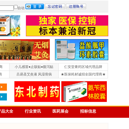
自动
商
小儿感冒●止咳贴●腹泻贴
仁安堂膏药区域代理品牌
商
吕易圣艾灸液 风湿骨病
★医保耗材诚招全国代理商★
产品大全
行业资讯
医药展会
招标信息