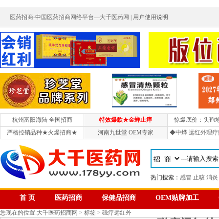
医药招商-中国医药招商网络平台—大千医药网 |
用户使用说明
杭州富阳海陆 全国招商
特效爆款★金蝉止痒
惊爆底价：头孢
严格控销品种★火爆招商★
河南九世堂 OEM专家
◆中烨 远红外理疗
热门搜索：
感冒
止咳
消炎
首 页
医药招商
保健品招商
OEM贴牌加工
您现在的位置:
大千医药招商网
>
标签
> 磁疗远红外