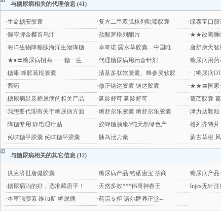
与糖尿病相关的代理信息 (41)
·
生命糖安胶囊
·
复方二甲双胍格列吡嗪胶囊
·
绿泰宝口服
·
御岑牌金樱首乌汁
·
盐酸罗格列酮片
·
★★改善睡
·
海洋生物降糖肽海洋生物降糖
·
卓奇诺 露水草胶囊—中国唯
·
唐舒康天智
·
★●〓糖尿病招商——糖一生
·
代理糖尿病用药盒针剂
·
糖尿病用药
·
糖康 蜂胶葛根胶囊
·
清基多肽软胶囊、蜂参灵软胶
·
（糖尿病O
·
西药
·
修正铬达胶囊 铬达胶囊
·
★★〓国家
·
糖尿病足及糖尿病的相关产品
·
延龄舒可 延龄舒可
·
葛芪胶囊 
·
我想要代理有关于糖尿病方面
·
糖舒尔乐胶囊 糖舒尔乐胶囊
·
津力达颗粒
·
降糖专用 静电理疗贴
·
蚁蜂糖胰康//纯天然绿色产
·
格列齐特片
·
芪味糖平胶囊 芪味糖平胶囊
·
胰岛活力素
·
蒙古草根 
与糖尿病相关的其它信息 (12)
·
供应济世唐健胶囊
·
糖尿病产品:铬硒唐宝 招商
·
糖尿病产品
·
糖尿病治的好，选准藏唐平！
·
天然多效***伟哥神春王
·
Injex无
·
本草强胰素 维加斯 糖尿病
·
药店专柜 诺尔牌养正堂--