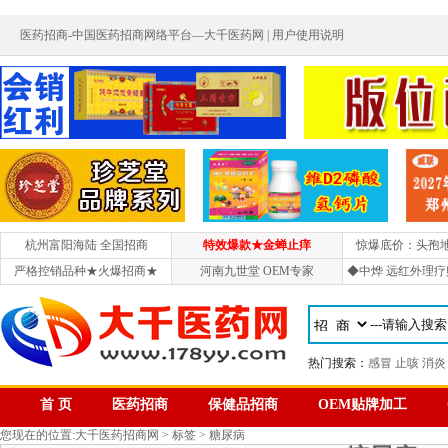
医药招商-中国医药招商网络平台—大千医药网 |
用户使用说明
杭州富阳海陆 全国招商
特效爆款★金蝉止痒
惊爆底价：头孢
严格控销品种★火爆招商★
河南九世堂 OEM专家
◆中烨 远红外理疗
热门搜索：
感冒
止咳
消炎
首 页
医药招商
保健品招商
OEM贴牌加工
您现在的位置:
大千医药招商网
>
标签
> 糖尿病