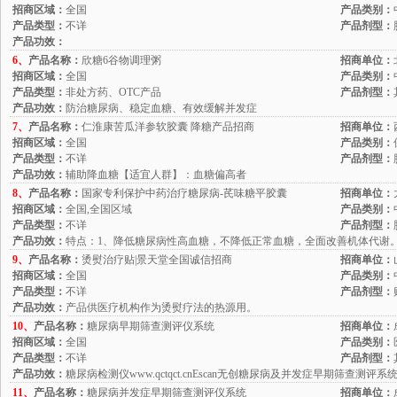
招商区域：
全国
产品类别：
产品类型：
不详
产品剂型：
产品功效：
6、
产品名称：
欣糖6谷物调理粥
招商单位：
招商区域：
全国
产品类别：
产品类型：
非处方药、OTC产品
产品剂型：
产品功效：
防治糖尿病、稳定血糖、有效缓解并发症
7、
产品名称：
仁淮康苦瓜洋参软胶囊 降糖产品招商
招商单位：
招商区域：
全国
产品类别：
产品类型：
不详
产品剂型：
产品功效：
辅助降血糖【适宜人群】：血糖偏高者
8、
产品名称：
国家专利保护中药治疗糖尿病-芪味糖平胶囊
招商单位：
招商区域：
全国,全国区域
产品类别：
产品类型：
不详
产品剂型：
产品功效：
特点：1、降低糖尿病性高血糖，不降低正常血糖，全面改善机体代谢
9、
产品名称：
烫熨治疗贴|景天堂全国诚信招商
招商单位：
招商区域：
全国
产品类别：
产品类型：
不详
产品剂型：
产品功效：
产品供医疗机构作为烫熨疗法的热源用。
10、
产品名称：
糖尿病早期筛查测评仪系统
招商单位：
招商区域：
全国
产品类别：
产品类型：
不详
产品剂型：
产品功效：
糖尿病检测仪www.qctqct.cnEscan无创糖尿病及并发症早期筛查测评系统
11、
产品名称：
糖尿病并发症早期筛查测评仪系统
招商单位：