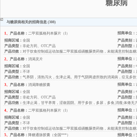
糖尿病
与糖尿病相关的招商信息 (308)
招商单位：
1、
产品名称：
二甲双胍格列本脲片（I）
招商区域：
全国
产品类别：
产品类型：
非处方药、OTC产品
产品剂型：
产品功效：
对于饮食控制或运动加服二甲双胍或磺酰脲类药物，未能满意控制血糖
招商单位：
2、
产品名称：
消渴灵片
招商区域：
全国
产品类别：
产品类型：
不详
产品剂型：
产品功效：
气养阴，清热泻火，生津止渴。用于气阴两虚所致的消渴病，症见多饮
招商单位：
3、
产品名称：
消渴降糖胶囊
招商区域：
全国
产品类别：
产品类型：
非处方药、OTC产品
产品剂型：
产品功效：
生津止渴，甘平养胃，涩敛固阴。用于多饮，多尿，多食,消瘦,体倦无
招商单位：
4、
产品名称：
二甲双胍格列本脲片（I）
招商区域：
全国
产品类别：
产品类型：
不详
产品剂型：
产品功效：
对于饮食控制或运动加服二甲双胍或磺酰脲类药物，未能满意控制血糖
5、
产品名称：
降糖通脉胶囊（全国***）
招商单位：