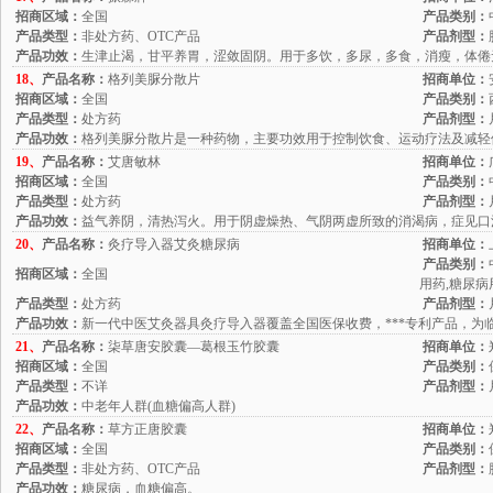
招商区域：
全国
产品类别：
产品类型：
非处方药、OTC产品
产品剂型：
产品功效：
生津止渴，甘平养胃，涩敛固阴。用于多饮，多尿，多食，消瘦，体倦
18、
产品名称：
格列美脲分散片
招商单位：
招商区域：
全国
产品类别：
产品类型：
处方药
产品剂型：
产品功效：
格列美脲分散片是一种药物，主要功效用于控制饮食、运动疗法及减轻
19、
产品名称：
艾唐敏林
招商单位：
招商区域：
全国
产品类别：
产品类型：
处方药
产品剂型：
产品功效：
益气养阴，清热泻火。用于阴虚燥热、气阴两虚所致的消渴病，症见口
20、
产品名称：
灸疗导入器艾灸糖尿病
招商单位：
产品类别：
招商区域：
全国
用药,糖尿病
产品类型：
处方药
产品剂型：
产品功效：
新一代中医艾灸器具灸疗导入器覆盖全国医保收费，***专利产品，为
21、
产品名称：
柒草唐安胶囊—葛根玉竹胶囊
招商单位：
招商区域：
全国
产品类别：
产品类型：
不详
产品剂型：
产品功效：
中老年人群(血糖偏高人群)
22、
产品名称：
草方正唐胶囊
招商单位：
招商区域：
全国
产品类别：
产品类型：
非处方药、OTC产品
产品剂型：
产品功效：
糖尿病，血糖偏高。