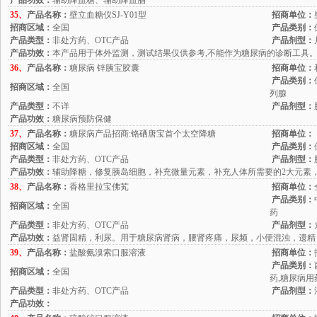
产品功效：
辅助降血糖、辅助降血脂
35、
产品名称：
壁立血糖仪SJ-Y01型
招商单位：
招商区域：
全国
产品类别：
产品类型：
非处方药、OTC产品
产品剂型：
产品功效：
本产品用于体外监测，测试结果仅供参考,不能作为糖尿病的诊断工具
36、
产品名称：
糖尿病 锌胰宝胶囊
招商单位：
产品类别：
招商区域：
全国
列腺
产品类型：
不详
产品剂型：
产品功效：
糖尿病预防保健
37、
产品名称：
糖尿病产品招商:铬硒唐宝首个太空降糖
招商单位：
招商区域：
全国
产品类别：
产品类型：
非处方药、OTC产品
产品剂型：
产品功效：
辅助降糖，修复胰岛细胞，补充微量元素，补充人体所需要的2大元素
38、
产品名称：
香格里拉宝佛芄
招商单位：
产品类别：
招商区域：
全国
药
产品类型：
非处方药、OTC产品
产品剂型：
产品功效：
益肾固精，利尿。用于糖尿病肾病，腰肾疼痛，尿频，小便混浊，遗精
39、
产品名称：
盐酸氨溴索口服溶液
招商单位：
产品类别：
招商区域：
全国
药,糖尿病用
产品类型：
非处方药、OTC产品
产品剂型：
产品功效：