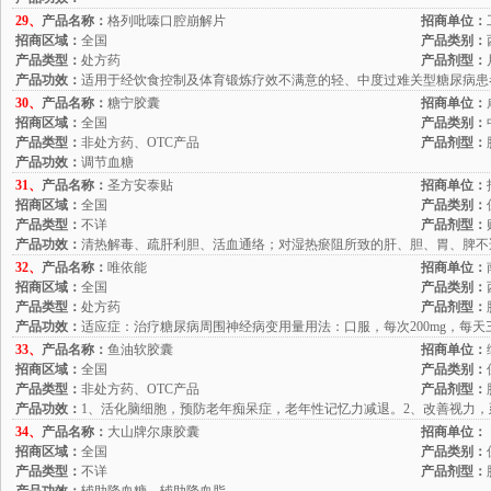
29、
产品名称：
格列吡嗪口腔崩解片
招商单位：
招商区域：
全国
产品类别：
产品类型：
处方药
产品剂型：
产品功效：
适用于经饮食控制及体育锻炼疗效不满意的轻、中度过难关型糖尿病患
30、
产品名称：
糖宁胶囊
招商单位：
招商区域：
全国
产品类别：
产品类型：
非处方药、OTC产品
产品剂型：
产品功效：
调节血糖
31、
产品名称：
圣方安泰贴
招商单位：
招商区域：
全国
产品类别：
产品类型：
不详
产品剂型：
产品功效：
清热解毒、疏肝利胆、活血通络；对湿热瘀阻所致的肝、胆、胃、脾不
32、
产品名称：
唯依能
招商单位：
招商区域：
全国
产品类别：
产品类型：
处方药
产品剂型：
产品功效：
适应症：治疗糖尿病周围神经病变用量用法：口服，每次200mg，每天三
33、
产品名称：
鱼油软胶囊
招商单位：
招商区域：
全国
产品类别：
产品类型：
非处方药、OTC产品
产品剂型：
产品功效：
1、活化脑细胞，预防老年痴呆症，老年性记忆力减退。2、改善视力，
34、
产品名称：
大山牌尔康胶囊
招商单位：
招商区域：
全国
产品类别：
产品类型：
不详
产品剂型：