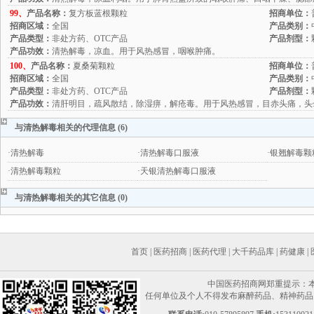
99、
产品名称：
复方板蓝根颗粒
招商单位：
招商区域：
全国
产品类别：
产品类型：
非处方药、OTC产品
产品剂型：
产品功效：
清热解毒，凉血。用于风热感冒，咽喉肿痛。
100、
产品名称：
夏桑菊颗粒
招商单位：
招商区域：
全国
产品类别：
产品类型：
非处方药、OTC产品
产品剂型：
产品功效：
清肝明目，疏风散结，除湿痹，解疮毒。用于风热感冒，目赤头痛，头
与清热解毒相关的代理信息 (6)
·
清热解毒
·
清热解毒口服液
·
银翘解毒颗
·
清热解毒颗粒
·
天银清热解毒口服液
与清热解毒相关的其它信息 (0)
首页
|
医药招商
|
医药代理
|
大千药品库
|
药健康
|
中国医药招商网郑重提示：
任何单位及个人不得发布麻醉药品、精神药品、