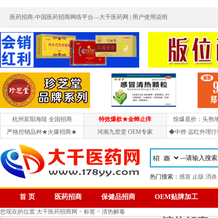
医药招商-中国医药招商网络平台—大千医药网 |
用户使用说明
杭州富阳海陆 全国招商
特效爆款★金蝉止痒
惊爆底价：头孢
严格控销品种★火爆招商★
河南九世堂 OEM专家
◆中烨 远红外理疗
热门搜索：
感冒
止咳
消炎
首 页
医药招商
保健品招商
OEM贴牌加工
您现在的位置:
大千医药招商网
>
标签
> 清热解毒