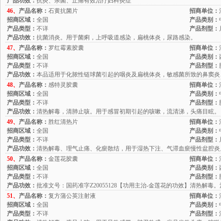
产品功效：
抗炎、杀菌、止痛有效治疗妇科炎症
46、
产品名称：
石黄抗菌片
招商单位：
招商区域：
全国
产品类别：
产品类型：
不详
产品剂型：
产品功效：
抗菌消炎。用于菌痢，上呼吸道感染，扁桃体炎，尿路感染。
47、
产品名称：
罗红霉素胶囊
招商单位：
招商区域：
全国
产品类别：
产品类型：
不详
产品剂型：
产品功效：
本品适用于化脓性链球菌引起的咽炎及扁桃体炎，敏感菌所致的鼻窦炎
48、
产品名称：
感特灵胶囊
招商单位：
招商区域：
全国
产品类别：
产品类型：
不详
产品剂型：
产品功效：
清热解毒，清肺止咳。用于感冒初期引起的咳嗽，流清涕，头痛目眩。
49、
产品名称：
胜红清热片
招商单位：
招商区域：
全国
产品类别：
产品类型：
不详
产品剂型：
产品功效：
清热解毒、理气止痛、化瘀散结，用于湿热下注、气滞血瘀慢性盆腔炎
50、
产品名称：
金莲花胶囊
招商单位：
招商区域：
全国
产品类别：
产品类型：
不详
产品剂型：
产品功效：
批准文号：国药准字Z20055128【功用主治-金莲花的功效】清热解
51、
产品名称：
复方蒲公英注射液
招商单位：
招商区域：
全国
产品类别：
产品类型：
不详
产品剂型：