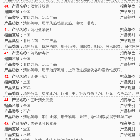
40、
产品名称：
双黄连胶囊
招商单位：
招商区域：
全国
产品类别：
产品类型：
非处方药、OTC产品
产品剂型：
产品功效：
清热解毒。用于风热感冒发热、咳嗽、咽痛。
41、
产品名称：
蒲地蓝消炎片
招商单位：
招商区域：
全国
产品类别：
产品类型：
非处方药、OTC产品
产品剂型：
产品功效：
清热解毒，抗炎消肿。用于疖肿、腮腺炎、咽炎、淋巴腺炎、扁桃体炎
42、
产品名称：
清热解毒片
招商单位：
招商区域：
全国
产品类别：
产品类型：
非处方药、OTC产品
产品剂型：
产品功效：
清热解毒。用于治疗流感，上呼吸道感染及各种发热性疾病。
43、
产品名称：
金朱止泻片
招商单位：
招商区域：
全国
产品类别：
产品类型：
不详
产品剂型：
产品功效：
清热解毒，燥湿止泻。适用于中、轻度湿热泄泻。症见：腹泻急迫、泄
44、
产品名称：
玉叶清火胶囊
招商单位：
招商区域：
全国
产品类别：
产品类型：
不详
产品剂型：
产品功效：
清热解毒，消肿止痛。用于喉痹，暴喑，急性咽喉炎属于风湿症者
45、
产品名称：
杏香兔耳风胶囊
招商单位：
招商区域：
全国
产品类别：
产品类型：
不详
产品剂型：