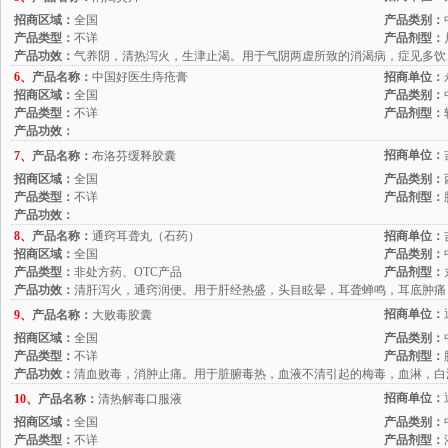
招商区域：
全国
产品类别：
产品类型：
不详
产品剂型：
产品功效：
气养阴，清热泻火，生津止渴。用于气阴两虚所致的消渴病，症见多饮
6、
产品名称：
中国好医生痔疮膏
招商单位：
招商区域：
全国
产品类别：
产品类型：
不详
产品剂型：
产品功效：
招商单位：
7、
产品名称：
布洛芬缓释胶囊
招商区域：
全国
产品类别：
产品类型：
不详
产品剂型：
产品功效：
8、
产品名称：
通窍耳聋丸（石药）
招商单位：
招商区域：
全国
产品类别：
产品类型：
非处方药、OTC产品
产品剂型：
产品功效：
清肝泻火，通窍润便。用于肝经热盛，头目眩晕，耳聋蝉鸣，耳底肿痛
招商单位：
9、
产品名称：
大败毒胶囊
招商区域：
全国
产品类别：
产品类型：
不详
产品剂型：
产品功效：
清血败毒，消肿止痛。用于脏腑毒热，血液不清引起的梅毒，血淋，白
招商单位：
10、
产品名称：
清热解毒口服液
招商区域：
全国
产品类别：
产品类型：
不详
产品剂型：