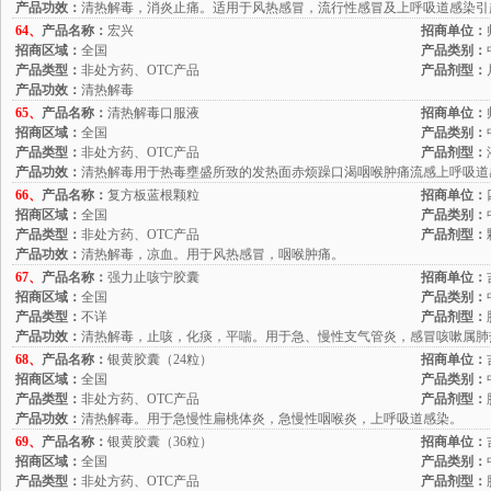
产品功效：
清热解毒，消炎止痛。适用于风热感冒，流行性感冒及上呼吸道感染引
64、
产品名称：
宏兴
招商单位：
招商区域：
全国
产品类别：
产品类型：
非处方药、OTC产品
产品剂型：
产品功效：
清热解毒
65、
产品名称：
清热解毒口服液
招商单位：
招商区域：
全国
产品类别：
产品类型：
非处方药、OTC产品
产品剂型：
产品功效：
清热解毒用于热毒壅盛所致的发热面赤烦躁口渴咽喉肿痛流感上呼吸道
66、
产品名称：
复方板蓝根颗粒
招商单位：
招商区域：
全国
产品类别：
产品类型：
非处方药、OTC产品
产品剂型：
产品功效：
清热解毒，凉血。用于风热感冒，咽喉肿痛。
67、
产品名称：
强力止咳宁胶囊
招商单位：
招商区域：
全国
产品类别：
产品类型：
不详
产品剂型：
产品功效：
清热解毒，止咳，化痰，平喘。用于急、慢性支气管炎，感冒咳嗽属肺
68、
产品名称：
银黄胶囊（24粒）
招商单位：
招商区域：
全国
产品类别：
产品类型：
非处方药、OTC产品
产品剂型：
产品功效：
清热解毒。用于急慢性扁桃体炎，急慢性咽喉炎，上呼吸道感染。
69、
产品名称：
银黄胶囊（36粒）
招商单位：
招商区域：
全国
产品类别：
产品类型：
非处方药、OTC产品
产品剂型：