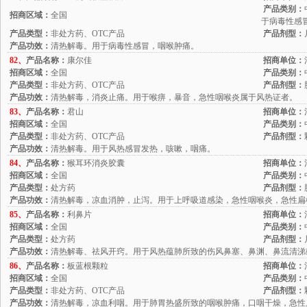
产品类别：
招商区域：
全国
于病毒性感
产品类型：
非处方药、OTC产品
产品剂型：
产品功效：
清热解毒。用于病毒性感冒，咽喉肿痛。
82、
产品名称：
康尔佳
招商单位：
招商区域：
全国
产品类别：
产品类型：
非处方药、OTC产品
产品剂型：
产品功效：
清热解毒，消炎止痛。用于喉痹，暴音，急性咽喉炎属于风热证者。
83、
产品名称：
君山
招商单位：
招商区域：
全国
产品类别：
产品类型：
非处方药、OTC产品
产品剂型：
产品功效：
清热解毒。用于风热感冒发热，咳嗽，咽痛。
84、
产品名称：
猴耳环消炎胶囊
招商单位：
招商区域：
全国
产品类别：
产品类型：
处方药
产品剂型：
产品功效：
清热解毒，凉血消肿，止泻。用于上呼吸道感染，急性咽喉炎，急性扁
85、
产品名称：
利鼻片
招商单位：
招商区域：
全国
产品类别：
产品类型：
处方药
产品剂型：
产品功效：
清热解毒、祛风开窍。用于风热蕴肺所致的伤风鼻塞、鼻渊、鼻流清涕
86、
产品名称：
板蓝根颗粒
招商单位：
招商区域：
全国
产品类别：
产品类型：
非处方药、OTC产品
产品剂型：
产品功效：
清热解毒，凉血利咽。用于肺胃热盛所致的咽喉肿痛，口咽干燥，急性