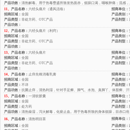
产品功效：
清热解毒。用于热毒壅盛所致发热面赤，烦躁口渴，咽喉肿痛；流感，
11、
产品名称：
六经头痛片（通风活络）
招商单位：
招商区域：
全国
产品类别：
产品类型：
非处方药、OTC产品
产品剂型：
产品功效：
12、
产品名称：
六经头痛片（利窍）
招商单位：
招商区域：
全国
产品类别：
产品类型：
非处方药、OTC产品
产品剂型：
产品功效：
13、
产品名称：
六经头痛片
招商单位：
招商区域：
全国
产品类别：
产品类型：
非处方药、OTC产品
产品剂型：
产品功效：
14、
产品名称：
止痒先锋消毒乳膏
招商单位：
招商区域：
全国
产品类别：
产品类型：
不详
产品剂型：
产品功效：
抗菌止痒，清热利湿，针对手足癣、脚气、水泡、臭脚丫、体股癣、汗
15、
产品名称：
一清软胶囊
招商单位：
招商区域：
全国
产品类别：
产品类型：
处方药
产品剂型：
产品功效：
清热燥湿，泻火解毒，化瘀止血。用于热毒所致的身体烦躁，目赤口疮
招商单位：
16、
产品名称：
清热明目茶
招商区域：
全国
产品类别：