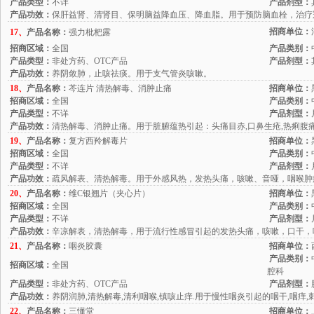
产品类型：
不详
产品剂型：
产品功效：
保肝益肾、清肾目、保明脑益降血压、降血脂。用于预防脑血栓，治疗
招商单位：
17、
产品名称：
强力枇杷露
招商区域：
全国
产品类别：
产品类型：
非处方药、OTC产品
产品剂型：
产品功效：
养阴敛肺，止咳祛痰。用于支气管炎咳嗽。
18、
产品名称：
芩连片 清热解毒、消肿止痛
招商单位：
招商区域：
全国
产品类别：
产品类型：
不详
产品剂型：
产品功效：
清热解毒、消肿止痛。用于脏腑蕴热引起：头痛目赤,口鼻生疮,热痢腹痛
19、
产品名称：
复方西羚解毒片
招商单位：
招商区域：
全国
产品类别：
产品类型：
不详
产品剂型：
产品功效：
疏风解表、清热解毒。用于外感风热，发热头痛，咳嗽、音哑，咽喉肿
20、
产品名称：
维C银翘片（夹心片）
招商单位：
招商区域：
全国
产品类别：
产品类型：
不详
产品剂型：
产品功效：
辛凉解表，清热解毒，用于流行性感冒引起的发热头痛，咳嗽，口干，
21、
产品名称：
咽炎胶囊
招商单位：
产品类别：
招商区域：
全国
腔科
产品类型：
非处方药、OTC产品
产品剂型：
产品功效：
养阴润肺,清热解毒,清利咽喉,镇咳止痒.用于慢性咽炎引起的咽干,咽痒,
22、
产品名称：
三懂堂
招商单位：