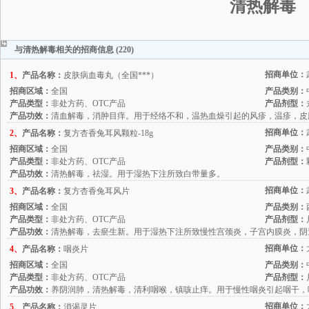
清热解毒
与清热解毒相关的招商信息 (220)
招商单位：
1、
产品名称：
皮肤病血毒丸（全国***）
招商区域：
全国
产品类别：
产品类型：
非处方药、OTC产品
产品剂型：
产品功效：
清血解毒，消肿目痒。用于经络不和，温热血燥引起的风疹，温疹，皮
招商单位：
2、
产品名称：
复方杏香兔耳风颗粒-18g
招商区域：
全国
产品类别：
产品类型：
非处方药、OTC产品
产品剂型：
产品功效：
清热解毒，祛湿。用于湿热下注所致白带量多。
招商单位：
3、
产品名称：
复方杏香兔耳风片
招商区域：
全国
产品类别：
产品类型：
非处方药、OTC产品
产品剂型：
产品功效：
清热解毒，去瘀生新。用于湿热下注所致慢性宫颈炎，子宫内膜炎，阴
招商单位：
4、
产品名称：
咽炎片
招商区域：
全国
产品类别：
产品类型：
非处方药、OTC产品
产品剂型：
产品功效：
养阴润肺，清热解毒，清利咽喉，镇咳止痒。用于慢性咽炎引起咽干，
招商单位：
5、
产品名称：
消渴灵片