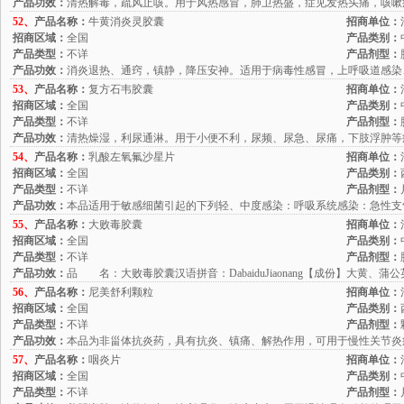
产品功效：
清热解毒，疏风止咳。用于风热感冒，肺卫热盛，症见发热头痛，咳嗽
52、
产品名称：
牛黄消炎灵胶囊
招商单位：
招商区域：
全国
产品类别：
产品类型：
不详
产品剂型：
产品功效：
消炎退热、通窍，镇静，降压安神。适用于病毒性感冒，上呼吸道感染
53、
产品名称：
复方石韦胶囊
招商单位：
招商区域：
全国
产品类别：
产品类型：
不详
产品剂型：
产品功效：
清热燥湿，利尿通淋。用于小便不利，尿频、尿急、尿痛，下肢浮肿等
54、
产品名称：
乳酸左氧氟沙星片
招商单位：
招商区域：
全国
产品类别：
产品类型：
不详
产品剂型：
产品功效：
本品适用于敏感细菌引起的下列轻、中度感染：呼吸系统感染：急性支
55、
产品名称：
大败毒胶囊
招商单位：
招商区域：
全国
产品类别：
产品类型：
不详
产品剂型：
产品功效：
品 名：大败毒胶囊汉语拼音：DabaiduJiaonang【成份】大黄、
56、
产品名称：
尼美舒利颗粒
招商单位：
招商区域：
全国
产品类别：
产品类型：
不详
产品剂型：
产品功效：
本品为非甾体抗炎药，具有抗炎、镇痛、解热作用，可用于慢性关节炎症
57、
产品名称：
咽炎片
招商单位：
招商区域：
全国
产品类别：
产品类型：
不详
产品剂型：