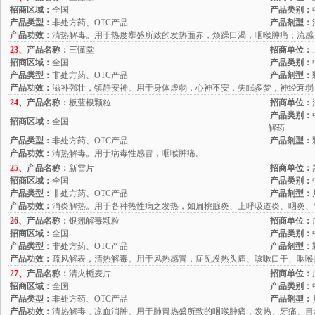
招商区域：
全国
产品类别：
产品类型：
非处方药、OTC产品
产品剂型：
产品功效：
清热解毒。用于热度壅盛所致的发热面赤，烦躁口渴，咽喉肿痛；流感
23、
产品名称：
三懂堂
招商单位：
招商区域：
全国
产品类别：
产品类型：
非处方药、OTC产品
产品剂型：
产品功效：
滋补强壮，镇静安神。用于身体虚弱，心神不安，失眠多梦，神经衰弱
24、
产品名称：
板蓝根颗粒
招商单位：
产品类别：
招商区域：
全国
解药
产品类型：
非处方药、OTC产品
产品剂型：
产品功效：
清热解毒。用于病毒性感冒，咽喉肿痛。
25、
产品名称：
新雪片
招商单位：
招商区域：
全国
产品类别：
产品类型：
非处方药、OTC产品
产品剂型：
产品功效：
消炎解热。用于各种热性病之发热，如扁桃腺炎、上呼吸道炎、咽炎、
26、
产品名称：
银翘解毒颗粒
招商单位：
招商区域：
全国
产品类别：
产品类型：
非处方药、OTC产品
产品剂型：
产品功效：
疏风解表，清热解毒。用于风热感冒，症见发热头痛、咳嗽口干、咽喉
27、
产品名称：
清火栀麦片
招商单位：
招商区域：
全国
产品类别：
产品类型：
非处方药、OTC产品
产品剂型：
产品功效：
清热解毒，凉血消肿。用于肺胃热盛所致的咽喉肿痛，发热、牙痛、目