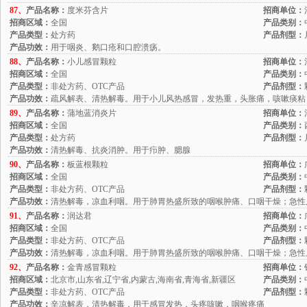
87、
产品名称：
度米芬含片
招商单位：
招商区域：
全国
产品类别：
产品类型：
处方药
产品剂型：
产品功效：
用于咽炎、鹅口疮和口腔溃疡。
88、
产品名称：
小儿感冒颗粒
招商单位：
招商区域：
全国
产品类别：
产品类型：
非处方药、OTC产品
产品剂型：
产品功效：
疏风解表、清热解毒。用于小儿风热感冒，发热重，头胀痛，咳嗽痰粘
89、
产品名称：
蒲地蓝消炎片
招商单位：
招商区域：
全国
产品类别：
产品类型：
处方药
产品剂型：
产品功效：
清热解毒、抗炎消肿。用于疖肿、腮腺
90、
产品名称：
板蓝根颗粒
招商单位：
招商区域：
全国
产品类别：
产品类型：
非处方药、OTC产品
产品剂型：
产品功效：
清热解毒，凉血利咽。用于肺胃热盛所致的咽喉肿痛、口咽干燥；急性
91、
产品名称：
润达君
招商单位：
招商区域：
全国
产品类别：
产品类型：
非处方药、OTC产品
产品剂型：
产品功效：
清热解毒，凉血利咽。用于肺胃热盛所致的咽喉肿痛、口咽干燥；急性
92、
产品名称：
金青感冒颗粒
招商单位：
招商区域：
北京市,山东省,辽宁省,内蒙古,海南省,青海省,新疆区
产品类别：
产品类型：
非处方药、OTC产品
产品剂型：
产品功效：
辛凉解表，清热解毒，用于感冒发热，头疼咳嗽，咽喉疼痛