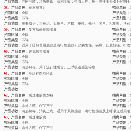
产品功效：
养阴润肺，清热解毒，清利咽喉，镇咳止痒。用于慢性咽炎引起的咽干
58、
产品名称：
黄石感冒片
招商单位：
招商区域：
全国
产品类别：
产品类型：
不详
产品剂型：
产品功效：
主要成份：大黄药、石椒草、芦根、桑叶、菊花、甘草、枇杷叶、薄荷
59、
产品名称：
复方氨酚烷胺胶囊
招商单位：
招商区域：
全国
产品类别：
产品类型：
不详
产品剂型：
产品功效：
适用于缓解普通感冒及流行性感冒引起的发热、头痛、四肢酸痛、打喷
60、
产品名称：
速克感冒胶囊
招商单位：
招商区域：
全国
产品类别：
产品类型：
不详
产品剂型：
产品功效：
清热解毒。用于流行性感冒、上呼吸道感染等症
61、
产品名称：
草廷神医痔疮膏
招商单位：
招商区域：
全国
产品类别：
产品类型：
不详
产品剂型：
产品功效：
62、
产品名称：
感速康胶囊20粒
招商单位：
招商区域：
全国
产品类别：
产品类型：
非处方药、OTC产品
产品剂型：
产品功效：
清热解毒，消炎止痛。适用于风热感冒，流行性感冒及上呼吸道感染引
63、
产品名称：
感速康胶囊
招商单位：
招商区域：
全国
产品类别：
产品类型：
非处方药、OTC产品
产品剂型：