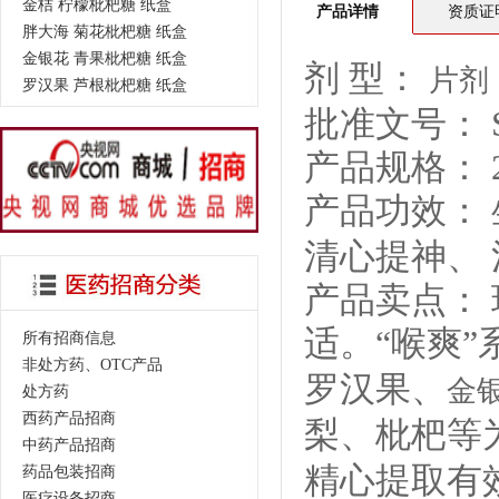
金桔 柠檬枇杷糖 纸盒
产品详情
资质证
胖大海 菊花枇杷糖 纸盒
金银花 青果枇杷糖 纸盒
剂 型：
片剂
罗汉果 芦根枇杷糖 纸盒
批准文号： SB
产品规格： 2
产品功效：
清心提神、 
产品卖点：
适。“喉爽
所有招商信息
非处方药、OTC产品
罗汉果、
金
处方药
西药产品招商
梨、枇杷等
中药产品招商
精心提取有
药品包装招商
医疗设备招商