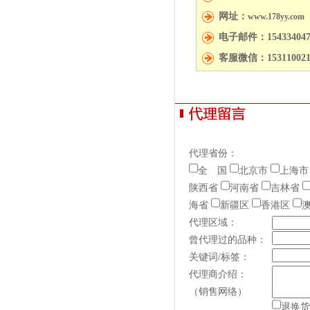
网址：
www.178yy.com
电子邮件：154334047
客服微信：153110021
代理省份：
全 国
北京市
上海市
陕西省
河南省
吉林省
海省
新疆区
香港区
代理区域：
曾代理过的品种：
关键词/标签：
代理商介绍：
（销售网络）
退换货