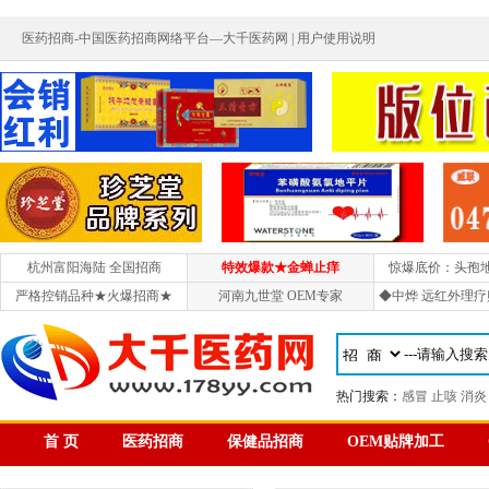
医药招商-中国医药招商网络平台—大千医药网 |
用户使用说明
杭州富阳海陆 全国招商
特效爆款★金蝉止痒
惊爆底价：头孢
严格控销品种★火爆招商★
河南九世堂 OEM专家
◆中烨 远红外理疗
热门搜索：
感冒
止咳
消炎
首 页
医药招商
保健品招商
OEM贴牌加工